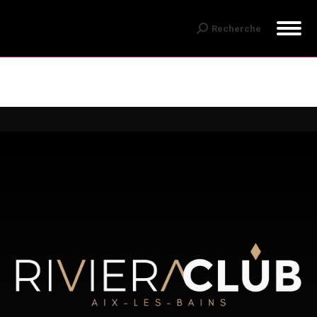
Recherche
Recherche
: