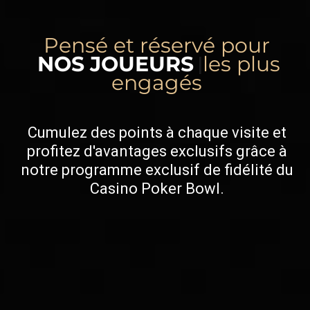
Pensé et réservé pour
NOS JOUEURS
les plus
|
engagés
Cumulez des points à chaque visite et
profitez d'avantages exclusifs grâce à
notre programme exclusif de fidélité du
Casino Poker Bowl.