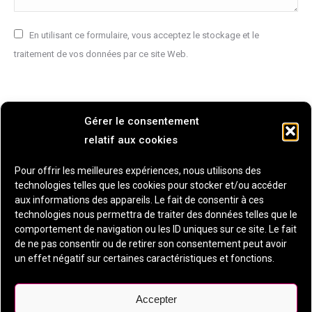
En utilisant ce formulaire, vous acceptez le stockage et le
traitement de vos données par ce site Web.
ENVOYER LE MESSAGE
Gérer le consentement
Les informations recueillies via ce formulaire sont
relatif aux cookies
utilisées pour répondre à votre demande.
Pour offrir les meilleures expériences, nous utilisons des
Base légale : intérêt légitime. Les données sont
technologies telles que les cookies pour stocker et/ou accéder
conservées pendant 3 ans.
aux informations des appareils. Le fait de consentir à ces
technologies nous permettra de traiter des données telles que le
Vous pouvez exercer vos droits via :
comportement de navigation ou les ID uniques sur ce site. Le fait
marketing@pokerbowl.fr
de ne pas consentir ou de retirer son consentement peut avoir
un effet négatif sur certaines caractéristiques et fonctions.
En savoir plus :
[lien politique de
confidentialité]
Accepter