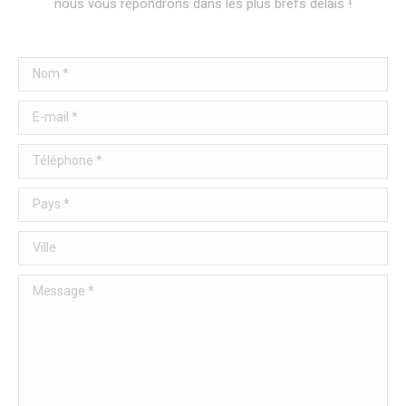
nous vous répondrons dans les plus brefs délais !
Nom *
E-mail *
Téléphone *
Pays *
Ville
Message *